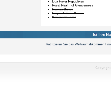
Liga Freier Republiken
Royal Realm of Glenverness
Reekza Bunda
Regno di Gran Novara
Königreich Targa
Ist Ihre N
Ratifizieren Sie das Weltraumabkommen I n
Copyright