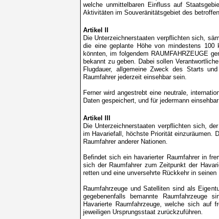
welche unmittelbaren Einfluss auf Staatsgeb
Aktivitäten im Souveränitätsgebiet des betroffe
Artikel II
Die Unterzeichnerstaaten verpflichten sich, sä
die eine geplante Höhe von mindestens 100 k
könnten, im folgendem RAUMFAHRZEUGE genann
bekannt zu geben. Dabei sollen Verantwortliche
Flugdauer, allgemeine Zweck des Starts und
Raumfahrer jederzeit einsehbar sein.
Ferner wird angestrebt eine neutrale, internati
Daten gespeichert, und für jedermann einsehbar
Artikel III
Die Unterzeichnerstaaten verpflichten sich, d
im Havariefall, höchste Priorität einzuräumen. 
Raumfahrer anderer Nationen.
Befindet sich ein havarierter Raumfahrer in fre
sich der Raumfahrer zum Zeitpunkt der Havari
retten und eine unversehrte Rückkehr in seinen
Raumfahrzeuge und Satelliten sind als Eigent
gegebenenfalls bemannte Raumfahrzeuge sin
Havarierte Raumfahrzeuge, welche sich auf fr
jeweiligen Ursprungsstaat zurückzuführen.